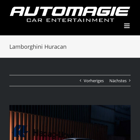
Skip
to
content
Lamborghini Huracan
Vorheriges
Nächstes
View
Larger
Image